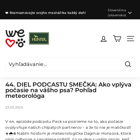
Preskočiť
na
Jazyk
Slovenčina
❤️ Rozmaznávajte svojho maznáčika každý deň!
obsah
(slovensko)
Pozastaviť
prezentáciu
W
e
Navig
l
o
v
e
Vyhľa
Vyhľadávanie
Zavrieť
d
o
44. DIEL PODCASTU SMEČKA: Ako vplýva
počasie na vášho psa? Pohľad
g
meteorológa
s
S
23.03.2025
K
V 44. epizóde podcastu Pack sa pozrieme na to, ako počasie
ovplyvňuje našich chlpatých partnerov - a že to nie je maličkosť!
☀️🌧️❄️ Naším hosťom je meteorologička Dagmar Honsová, ktorá
nám odborne a zasvätene priblíži, čo sa deje s vaším psom, keď