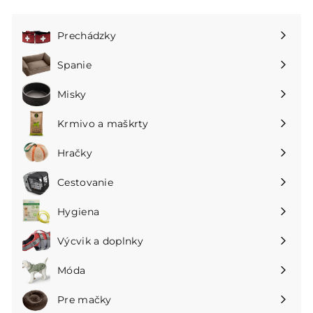
Prechádzky
Rozbaliť
podmenu
Spanie
Rozbaliť
podmenu
Misky
Rozbaliť
podmenu
Krmivo a maškrty
Rozbaliť
podmenu
Hračky
Rozbaliť
podmenu
Cestovanie
Rozbaliť
podmenu
Hygiena
Rozbaliť
podmenu
Výcvik a doplnky
Rozbaliť
podmenu
Móda
Rozbaliť
podmenu
Pre mačky
Rozbaliť