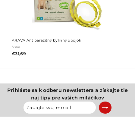
ARAVA Antiparazitný bylinný obojok
Arava
€31,69
€31,69
Prihláste sa k odberu newslettera a získajte tie
naj tipy pre vašich miláčikov
Zadajte
Prihlásiť
svoj
sa
e-
na
mail
odber