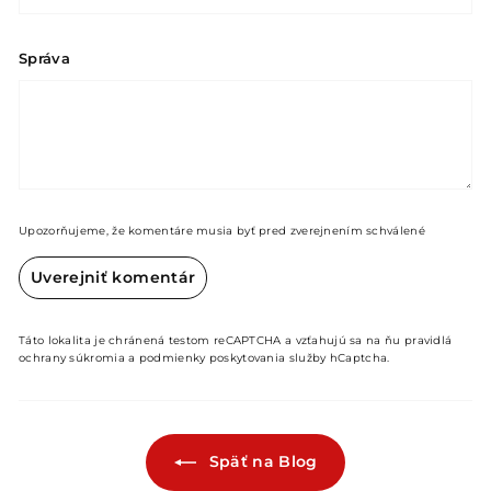
Správa
Upozorňujeme, že komentáre musia byť pred zverejnením schválené
Uverejniť komentár
Táto lokalita je chránená testom reCAPTCHA a vzťahujú sa na ňu
pravidlá
ochrany súkromia
a
podmienky poskytovania služby
hCaptcha.
Späť na Blog