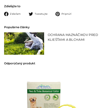
Zdieľajte to
Zdielať
Tweetujte
Pripnúť
Zdieľam
Tweetujte
Pripnúť
na
na
na
Facebook-
Twitteri
Pintereste
Populárne články
u
OCHRANA MAZNÁČIKOV PRED
KLIEŠŤAMI A BLCHAMI
Odporúčaný produkt