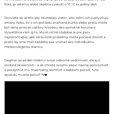
fúka, je veterno alebo teplota vyskočí o 15 °C za jediný deň.
Dozviete sa, prečo psy neznášajú vietor, ako veľmi ich ovplyvňujú
zmeny tlaku, čo z ich pohľadu znamená búrka alebo prečo môže
byť letný prievan väčšou hrozbou ako samotné horúčavy.
Vysvetlíme vám aj to, ktoré ročné obdobie je pre psov
najnáročnejšie, aké zdravotné problémy môže počasie zhoršiť a
prečo by sme mali každého psa vnímať ako individuálnu
meteorologickú stanicu.
Dagmar sa podelí nielen o svoje odborné vedomosti, ale aj o
osobné skúsenosti - a ak chcete svojmu psovi naozaj porozumieť
a poskytnúť mu maximálny komfort v každom počasí, túto
epizódu musíte počuť! 🐾❤️