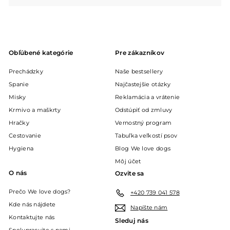
podmenu
Obľúbené kategórie
Pre zákazníkov
Prechádzky
Naše bestsellery
Spanie
Najčastejšie otázky
Misky
Reklamácia a vrátenie
Krmivo a maškrty
Odstúpiť od zmluvy
Hračky
Vernostný program
Cestovanie
Tabuľka veľkostí psov
Hygiena
Blog We love dogs
Môj účet
O nás
Ozvite sa
Prečo We love dogs?
+420 739 041 578
Kde nás nájdete
Napíšte nám
Kontaktujte nás
Sleduj nás
Spolupracujte s nami